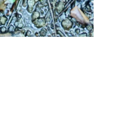
Our Mission
Unsere Mission ist es, selbstverwaltete Eco
Communities zu schaffen, die kollaborative
Lösungen ermöglichen. Dabei setzen wir
auf ökologisch nachhaltige Agroforst-,
Landwirtschaft und Permakultur-Methoden,
um Synergien zwischen Umweltschutz und
sozioökonomischen Entwicklungen zu