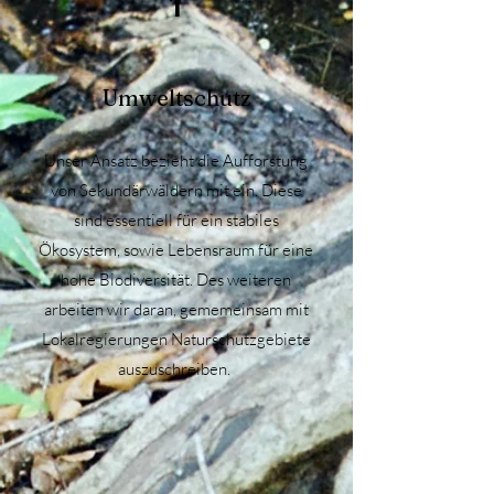
1
Umweltschutz
Unser Ansatz bezieht die Aufforstung
von Sekundärwäldern mit ein. Diese
sind essentiell für ein stabiles
Ökosystem, sowie Lebensraum für eine
hohe Biodiversität. Des weiteren
arbeiten wir daran, gememeinsam mit
Lokalregierungen Naturschutzgebiete
auszuschreiben.