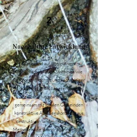
2
Nachhaltige Entwicklung
Basierend auf alternativen
landwirtschaftlichen Systemen wie
Agroforstwirtschaft und nachhaltiger
Landwirtschaft basierend auf
Permakultur, erarbeiten wir
gemeinsam mit lokalen Gemeinden
konstruktive Ausstiegskonzepte aus
destruktiven landwirtschaftlichen
Methoden wie Brandrodungsfeldbau