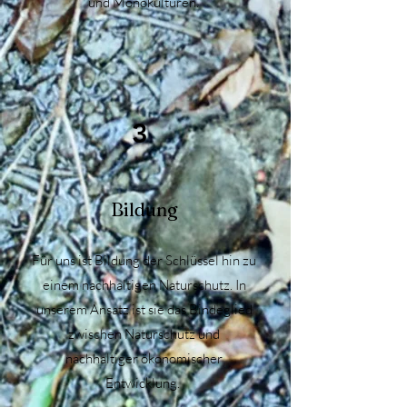
und Monokulturen.
3
Bildung
Für uns ist Bildung der Schlüssel hin zu
einem nachhaltigen Naturschutz. In
unserem Ansatz ist sie das Bindeglied
zwischen Naturschutz und
nachhaltiger ökonomischer
Entwicklung.